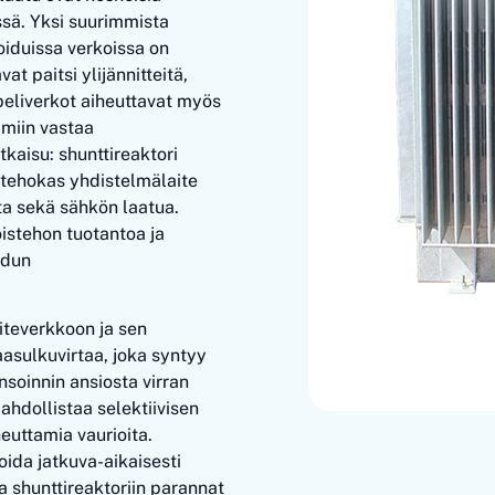
ssä. Yksi suurimmista
loiduissa verkoissa on
t paitsi ylijännitteitä,
peliverkot aiheuttavat myös
lmiin vastaa
tkaisu: shunttireaktori
tehokas yhdistelmälaite
a sekä sähkön laatua.
stehon tuotantoa ja
udun
iteverkkoon ja sen
asulkuvirtaa, joka syntyy
nsoinnin ansiosta virran
ahdollistaa selektiivisen
euttamia vaurioita.
ida jatkuva-aikaisesti
a shunttireaktoriin parannat