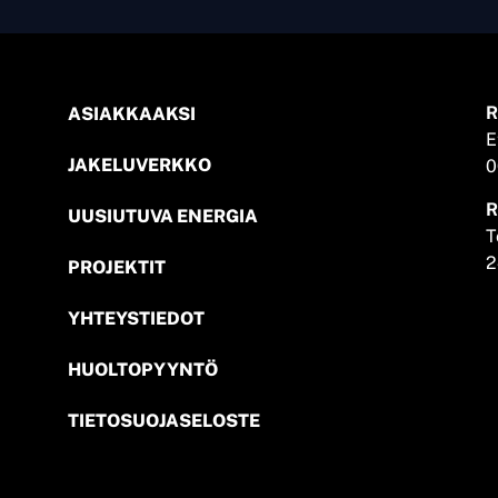
R
ASIAKKAAKSI
E
JAKELUVERKKO
0
R
UUSIUTUVA ENERGIA
T
2
PROJEKTIT
YHTEYSTIEDOT
HUOLTOPYYNTÖ
TIETOSUOJASELOSTE