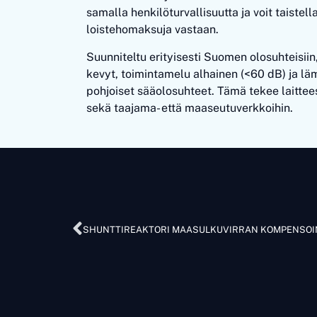
samalla henkilöturvallisuutta ja voit taistell
loistehomaksuja vastaan.
Suunniteltu erityisesti Suomen olosuhteisiin
kevyt, toimintamelu alhainen (<60 dB) ja lä
pohjoiset sääolosuhteet. Tämä tekee laittees
sekä taajama- että maaseutuverkkoihin.