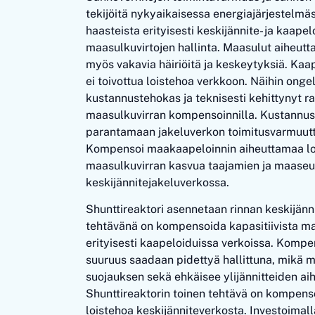
tekijöitä nykyaikaisessa energiajärjestelmä
haasteista erityisesti keskijännite- ja kaape
maasulkuvirtojen hallinta. Maasulut aiheuttava
myös vakavia häiriöitä ja keskeytyksiä. Kaa
ei toivottua loistehoa verkkoon. Näihin onge
kustannustehokas ja teknisesti kehittynyt ra
maasulkuvirran kompensoinnilla. Kustannus
parantamaan jakeluverkon toimitusvarmuutt
Kompensoi maakaapeloinnin aiheuttamaa loi
maasulkuvirran kasvua taajamien ja maase
keskijännitejakeluverkossa.
Shunttireaktori asennetaan rinnan keskijänn
tehtävänä on kompensoida kapasitiivista ma
erityisesti kaapeloiduissa verkoissa. Kompe
suuruus saadaan pidettyä hallittuna, mikä m
suojauksen sekä ehkäisee ylijännitteiden aih
Shunttireaktorin toinen tehtävä on kompenso
loistehoa keskijänniteverkosta. Investoimall