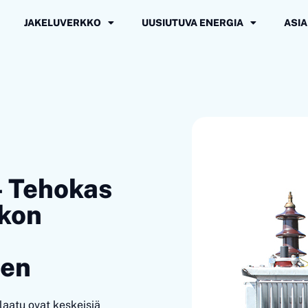
JAKELUVERKKO
UUSIUTUVA ENERGIA
ASIA
– Tehokas
rkon
een
aatu ovat keskeisiä