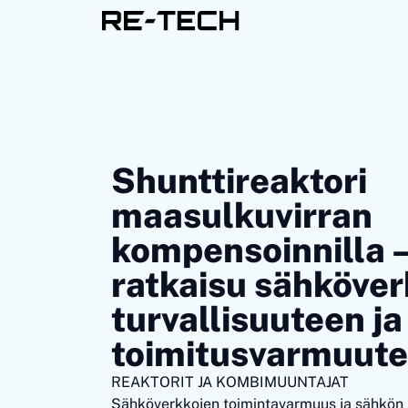
Shunttireaktori
maasulkuvirran
kompensoinnilla 
ratkaisu sähköve
turvallisuuteen ja
toimitusvarmuut
REAKTORIT JA KOMBIMUUNTAJAT
Sähköverkkojen toimintavarmuus ja sähkön l