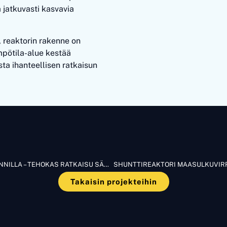
a jatkuvasti kasvavia
, reaktorin rakenne on
mpötila-alue kestää
ta ihanteellisen ratkaisun
SHUNTTIREAKTORI MAASULKUVIRRAN KOMPENSOINNILLA – TEHOKAS RATKAISU SÄHKÖVERKON TURVALLISUUTEEN JA TOIMITUSVARMUUTEEN
Takaisin projekteihin