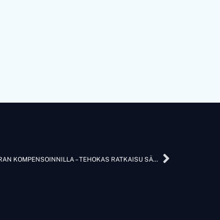
SHUNTTIREAKTORI MAASULKUVIRRAN KOMPENSOINNILLA – TEHOKAS RATKAISU SÄHKÖVERKON TURVALLISUUTEEN JA TOIMITUSVARMUUTEEN